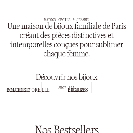
MAISON CÉCILE & JEANNE
Une maison de bijoux familiale de Paris
HÉRITAGE
CHARMS
créant des pièces distinctives et
SHOP NOW
SHOP NOW
intemporelles conçues pour sublimer
chaque femme.
Découvrir nos bijoux
SHOP ALL
COLLIERS
BOUCLES D’OREILLE
BRACELETS
CHARMS
BAGUES
BROCHES
FAITES-LE VÔTRE
Créez votre pièce unique
Nos Bestsellers
PERSONNALISEZ VOTRE BIJOUX