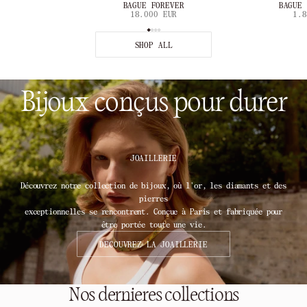
BAGUE FOREVER
BAGUE 
18.000 EUR
1.8
SHOP ALL
Bijoux conçus pour durer
JOAILLERIE
Découvrez notre collection de bijoux, où l'or, les diamants et des
pierres
exceptionnelles se rencontrent. Conçue à Paris et fabriquée pour
être portée toute une vie.
DECOUVREZ LA JOAILLERIE
Nos dernieres collections